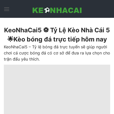
Bỏ
qua
nội
dung
KeoNhaCai5 ⚽ Tỷ Lệ Kèo Nhà Cái 5
🌟Kèo bóng đá trực tiếp hôm nay
KeoNhaCai5 – Tỷ lệ bóng đá trực tuyến sẽ giúp người
chơi cá cược bóng đá có cơ sở để đưa ra lựa chọn cho
trận đấu yêu thích.
Trận Hot
Tất cả giải đấu
TL Malaysia
Sky88
Kèo TT
Xem bóng
Hôm nay
Ngày mai
11/08