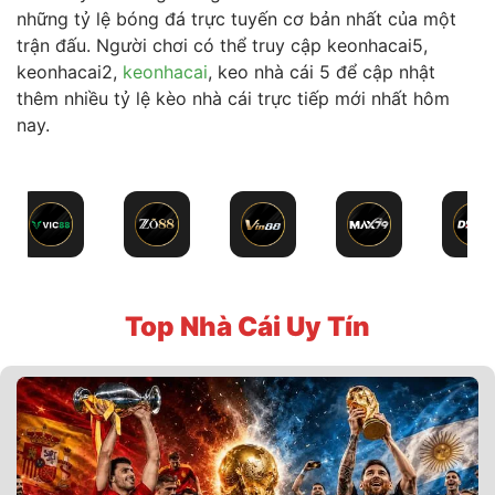
những tỷ lệ bóng đá trực tuyến cơ bản nhất của một
trận đấu. Người chơi có thể truy cập keonhacai5,
keonhacai2,
keonhacai
, keo nhà cái 5 để cập nhật
thêm nhiều tỷ lệ kèo nhà cái trực tiếp mới nhất hôm
nay.
Top Nhà Cái Uy Tín