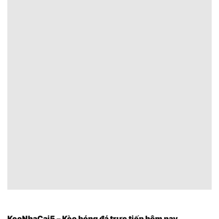
KeoNhaCai5 – Kèo bóng đá trực tiếp hôm nay