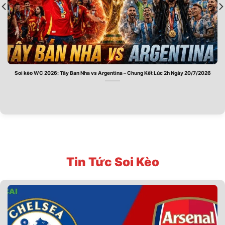
Soi kèo WC 2026: Tây Ban Nha vs Argentina – Chung Kết Lúc 2h Ngày 20/7/2026
Tin Tức Soi Kèo