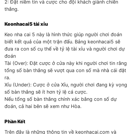
2: Đặt niềm tin và cược cho đội khách giành chiến
thắng.
Keonhacai5 tài xỉu
Keo nha cai 5 này là hình thức giúp người chơi đoán
biết kết quả của một trận đấu. Bảng keonhacai5 sẽ
đưa ra con số cụ thể về tỷ lệ tài xỉu và người chơi dự
đoán
Tài (Over): Đặt cược ở cửa này khi người chơi tin rằng
tổng số bàn thắng sẽ vượt qua con số mà nhà cái đặt
ra.
Xỉu (Under): Cược ở cửa Xỉu, người chơi đang kỳ vọng
số bàn thắng sẽ ít hơn tỷ lệ cá cược.
Nếu tổng số bàn thắng chính xác bằng con số dự
đoán, cả hai bên sẽ xem như Hòa.
Phần Kết
Trên đây là những thông tin về keonhacai.com và