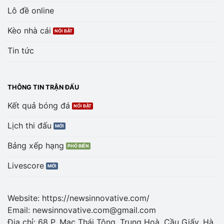
Lô đề online
MEXICO LIGA MX NỮ
Kèo nhà cái
0
0
Club Necaxa Women
-
35'
1
-
0
[6]
Tin tức
CANADA CANADIAN PREMIER LEAGUE
0
0
Supra Du Quebec
-
Cavalry FC
70'
4
-
1
[6]
THÔNG TIN TRẬN ĐẤU
BRA WD1
Kết quả bóng đá
8
0
Inter Panama CF Women
-
Santa Fe FC
83'
3
-
1
Lịch thi đấu
BRA LP
Bảng xếp hạng
0
2
Academia Bambanes
-
Vista Herm
40'
1
-
0
Livescore
LEAGUES CUP
1
1
Inter Miami CF
-
68'
4
-
4
[2]
Website: https://newsinnovative.com/
0
0
Club Deportivo Guadalajara
-
FC Dallas
30'
0
-
0
[12]
[6
Email:
newsinnovative.com@gmail.com
MLS NEXT PRO
Địa chỉ: 68 P. Mạc Thái Tông, Trung Hoà, Cầu Giấy, Hà