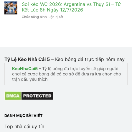
1
0
El Paso Locomotive FC
-
Oakland Ro
40'
1
-
1
[8]
Lúc
Argentina
kèo
Soi kèo WC 2026: Argentina vs Thụy Sĩ – Tứ
4h
–
WC
Kết Lúc 8h Ngày 12/7/2026
UNITED STATES WOMEN'S NATIONAL SOCCER LEAGUE
Ngày
Bán
2026:
19/7/2026
Kết
Pháp
Chức năng bình luận bị tắt
ở
Lúc
vs
0
1
Soi
Houston Dash Women
-
45+10'
0
-
1
[13]
2h
Tây
kèo
Ngày
Ban
WC
CHI LIGA DE ASCENSO
16/7/2026
Nha
2026:
–
Argentina
3
3
Deportes Temuco
-
CD Magalla
78'
6
-
4
[10]
Bán
vs
Kết
Thụy
Lúc
PERUVIAN LIGA 1
Sĩ
Tỷ Lệ Kèo Nhà Cái 5
– Kèo bóng đá trực tiếp hôm nay
2h
–
Ngày
Tứ
1
0
Sport Boys
-
Alianza Li
40'
0
-
0
[8]
KeoNhaCai5
– Tỷ lệ bóng đá trực tuyến sẽ giúp người
15/7/2026
Kết
chơi cá cược bóng đá có cơ sở để đưa ra lựa chọn cho
Lúc
PARAGUAYAN RESERVE LEAGUE
8h
trận đấu yêu thích
Ngày
0
2
2 de Mayo PJC Reserves
-
90+6'
3
-
7
12/7/2026
PANAMANIAN LIGA DE FUTBOL
0
0
UMECIT
-
10'
0
-
1
[3]
DANH MỤC BÀI VIẾT
NICARAGUA LIGA PRIMERA
Top nhà cái uy tín
2
0
Diriangen
-
83'
4
-
4
[1]