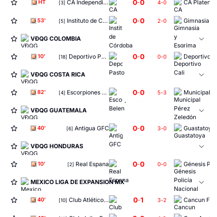
0
0
CA Independiente
-
CA Platens
HT
4
-
0
[3]
0
0
Instituto de Córdoba
-
53'
2
-
0
[5]
VĐQG COLOMBIA
0
0
Deportivo Pasto
-
Deportivo C
10'
0
-
0
[18]
VĐQG COSTA RICA
0
0
Escorpiones Belen
-
82'
5
-
3
[4]
VĐQG GUATEMALA
0
0
Antigua GFC
-
Guastatoya
40'
3
-
0
[6]
VĐQG HONDURAS
0
0
Real Espana
-
10'
0
-
0
[2]
MEXICO LIGA DE EXPANSION MX
0
1
Club Atlético Morelia
-
Cancun FC
40'
3
-
2
[10]