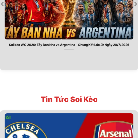
Soi kèo WC 2026: Tây Ban Nha vs Argentina – Chung Kết Lúc 2h Ngày 20/7/2026
Tin Tức Soi Kèo