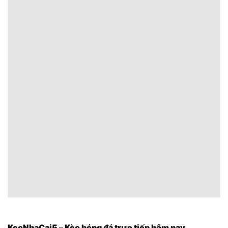
KeoNhaCai5 – Kèo bóng đá trực tiếp hôm nay