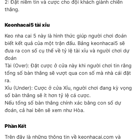
2: Đặt niềm tin và cược cho đội khách giành chiến
thắng.
Keonhacai5 tài xỉu
Keo nha cai 5 này là hình thức giúp người chơi đoán
biết kết quả của một trận đấu. Bảng keonhacai5 sẽ
đưa ra con số cụ thể về tỷ lệ tài xỉu và người chơi dự
đoán
Tài (Over): Đặt cược ở cửa này khi người chơi tin rằng
tổng số bàn thắng sẽ vượt qua con số mà nhà cái đặt
ra.
Xỉu (Under): Cược ở cửa Xỉu, người chơi đang kỳ vọng
số bàn thắng sẽ ít hơn tỷ lệ cá cược.
Nếu tổng số bàn thắng chính xác bằng con số dự
đoán, cả hai bên sẽ xem như Hòa.
Phần Kết
Trên đây là những thông tin về keonhacai.com và