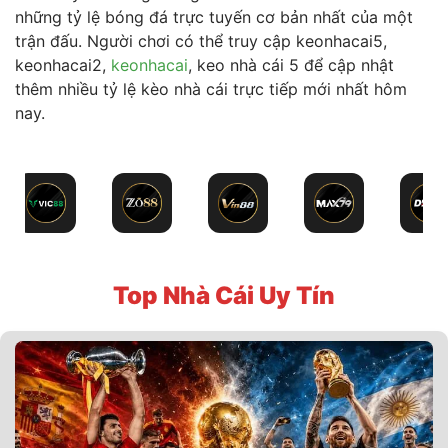
những tỷ lệ bóng đá trực tuyến cơ bản nhất của một
trận đấu. Người chơi có thể truy cập keonhacai5,
keonhacai2,
keonhacai
, keo nhà cái 5 để cập nhật
thêm nhiều tỷ lệ kèo nhà cái trực tiếp mới nhất hôm
nay.
Top Nhà Cái Uy Tín