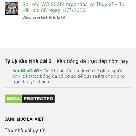
0
0
Newcastle Olympic FC Women
-
25'
1
-
0
Lúc
Argentina
kèo
Soi kèo WC 2026: Argentina vs Thụy Sĩ – Tứ
4h
–
WC
Kết Lúc 8h Ngày 12/7/2026
LEAGUES CUP
Ngày
Bán
2026:
19/7/2026
Kết
Pháp
Chức năng bình luận bị tắt
ở
Lúc
vs
0
0
Soi
Toluca
-
Los Angele
90+16'
5
-
2
[3]
2h
Tây
kèo
Ngày
Ban
WC
AUSTRALIA NEW SOUTH WALES WOMEN'S LEAGUE
16/7/2026
Nha
2026:
–
Argentina
0
0
Bulls Academy Women
-
45'
0
-
4
[1]
Bán
vs
Kết
Thụy
CÁC TRẬN SẮP DIỄN RA
Lúc
Sĩ
Tỷ Lệ Kèo Nhà Cái 5
– Kèo bóng đá trực tiếp hôm nay
2h
–
Ngày
FA CUP
Tứ
KeoNhaCai5
– Tỷ lệ bóng đá trực tuyến sẽ giúp người
15/7/2026
Kết
chơi cá cược bóng đá có cơ sở để đưa ra lựa chọn cho
Lúc
Erith Belvedere
-
Billingshurst
12:00
-
8h
trận đấu yêu thích
Ngày
Worsbrough Bridge Athletic
-
Trafford
13:00
-
12/7/2026
Northampton On Cheneck
-
Heanor To
13:00
-
Wick
-
Camberley
13:00
-
DANH MỤC BÀI VIẾT
Little Common FC
-
13:00
-
Top nhà cái uy tín
Haarlem
-
Irlam
14:00
-