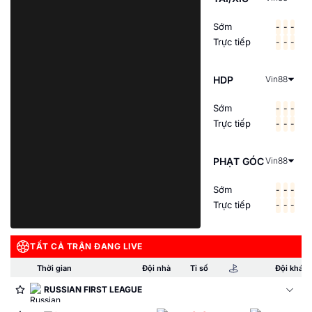
Sớm
-
-
-
Trực tiếp
-
-
-
HDP
Vin88
Sớm
-
-
-
Trực tiếp
-
-
-
PHẠT GÓC
Vin88
Sớm
-
-
-
Trực tiếp
-
-
-
TẤT CẢ TRẬN ĐANG LIVE
Thời gian
Đội nhà
Tỉ số
Đội khách
RUSSIAN FIRST LEAGUE