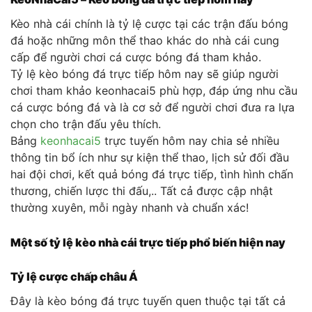
Kèo nhà cái chính là tỷ lệ cược tại các trận đấu bóng
đá hoặc những môn thể thao khác do nhà cái cung
cấp để người chơi cá cược bóng đá tham khảo.
Tỷ lệ kèo bóng đá trực tiếp hôm nay sẽ giúp người
chơi tham khảo keonhacai5 phù hợp, đáp ứng nhu cầu
cá cược bóng đá và là cơ sở để người chơi đưa ra lựa
chọn cho trận đấu yêu thích.
Bảng
keonhacai5
trực tuyến hôm nay chia sẻ nhiều
thông tin bổ ích như sự kiện thể thao, lịch sử đối đầu
hai đội chơi, kết quả bóng đá trực tiếp, tình hình chấn
thương, chiến lược thi đấu,.. Tất cả được cập nhật
thường xuyên, mỗi ngày nhanh và chuẩn xác!
Một số tỷ lệ kèo nhà cái trực tiếp phổ biến hiện nay
Tỷ lệ cược chấp châu Á
Đây là kèo bóng đá trực tuyến quen thuộc tại tất cả