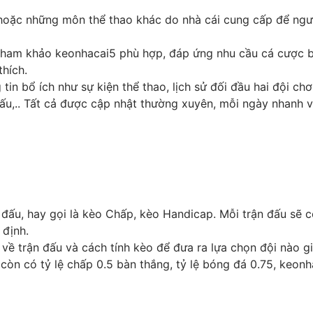
á hoặc những môn thể thao khác do nhà cái cung cấp để ngư
i tham khảo keonhacai5 phù hợp, đáp ứng nhu cầu cá cược 
thích.
in bổ ích như sự kiện thể thao, lịch sử đối đầu hai đội chơ
 đấu,.. Tất cả được cập nhật thường xuyên, mỗi ngày nhanh 
 đấu, hay gọi là kèo Chấp, kèo Handicap. Mỗi trận đấu sẽ c
 định.
về trận đấu và cách tính kèo để đưa ra lựa chọn đội nào g
 còn có tỷ lệ chấp 0.5 bàn thắng, tỷ lệ bóng đá 0.75, keon