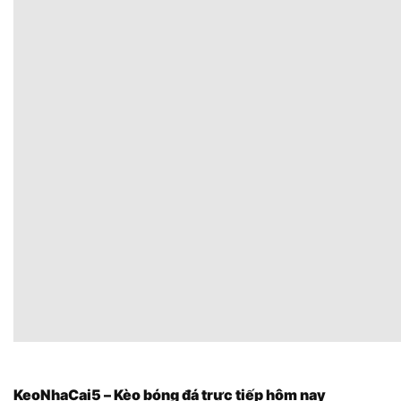
KeoNhaCai5 – Kèo bóng đá trực tiếp hôm nay