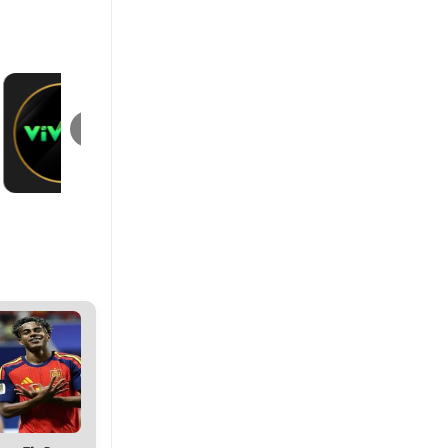
0
0
ACD Virtus Entella
-
45+8'
[14]
1
0
AJ Auxerre
-
45+8'
[15]
2
1
Mamelodi Sundowns
-
45+8'
[10]
0
0
Le Mans
-
45+8'
0
1
CE L'Hospitalet
-
45+8'
[5]
0
0
Cesena Women
-
45+8'
0
0
Asd Pineto Calcio
-
45+8'
[7]
0
0
Kasimpasa
-
45+8'
[13]
0
0
Vipers SC
-
45+8'
[1]
1
1
Grosseto
-
45+8'
0
0
AEK Larnaca
-
45+8'
[2]