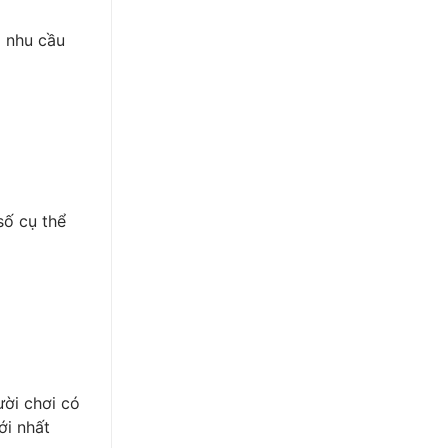
Soi
16/7/2026
Ban
kèo
0
0
Modena
-
45+68'
[6]
Nha
WC
o nhu cầu
–
2026:
Bán
2
0
Albinoleffe
-
90+7'
[11]
Argentina
Kết
vs
Lúc
Thụy
2
0
Angers SCO
-
H2
[13]
2h
Sĩ
Ngày
–
0
2
Merelbeke
-
H2
[11]
15/7/2026
Tứ
Kết
0
0
Stupcanica Olovo
-
45+38'
Lúc
8h
Ngày
2
0
Societe Omnisports De L'Armee
-
H2
[11]
số cụ thể
12/7/2026
0
1
USD Latte Dolce
-
H2
2
0
Salernitana
-
H2
[3]
0
0
KS Korabi Peshkopi
-
H2
[8]
0
1
ASD Sasso Marconi
-
HT
ười chơi có
0
1
Sloboda
-
45+8'
ới nhất
0
0
Cittadella
-
45+8'
[6]