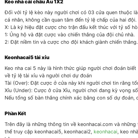
Kèo nhà cái châu Âu 1X2
Đối với tỷ lệ kèo này người chơi có 03 cửa quen thuộc l
cá nhân, không cần quan tâm đến tỷ lệ chấp của hai đội.
X: Là ký hiệu đặt cược cho trận đấu kết thúc với tỷ số hò
1: Ủng hộ và đặt cược vào chiến thắng của đội chủ nhà.
2: Đặt niềm tin và cược cho đội khách giành chiến thắng.
Keonhacai5 tài xỉu
Keo nha cai 5 này là hình thức giúp người chơi đoán biế
về tỷ lệ tài xỉu và người chơi dự đoán
Tài (Over): Đặt cược ở cửa này khi người chơi tin rằng t
Xỉu (Under): Cược ở cửa Xỉu, người chơi đang kỳ vọng số 
Nếu tổng số bàn thắng chính xác bằng con số dự đoán, 
Phần Kết
Trên đây là những thông tin về keonhacai.com và những 
thể truy cập keonhacai5, keonhacai2,
keonhacai
, keo nh