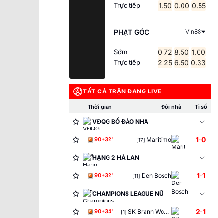
1.50
0.00
0.55
Trực tiếp
PHẠT GÓC
Vin88
0.72
8.50
1.00
Sớm
2.25
6.50
0.33
Trực tiếp
TẤT CẢ TRẬN ĐANG LIVE
Thời gian
Đội nhà
Tỉ số
VĐQG BỒ ĐÀO NHA
1
0
Maritimo
-
90+32'
[17]
HẠNG 2 HÀ LAN
1
1
Den Bosch
-
90+32'
[11]
CHAMPIONS LEAGUE NỮ
2
1
SK Brann Women
-
90+34'
[1]