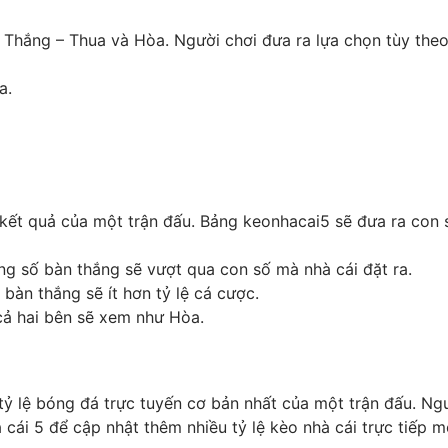
à Thắng – Thua và Hòa. Người chơi đưa ra lựa chọn tùy the
a.
t kết quả của một trận đấu. Bảng keonhacai5 sẽ đưa ra con 
ổng số bàn thắng sẽ vượt qua con số mà nhà cái đặt ra.
bàn thắng sẽ ít hơn tỷ lệ cá cược.
cả hai bên sẽ xem như Hòa.
tỷ lệ bóng đá trực tuyến cơ bản nhất của một trận đấu. Ng
à cái 5 để cập nhật thêm nhiều tỷ lệ kèo nhà cái trực tiếp m