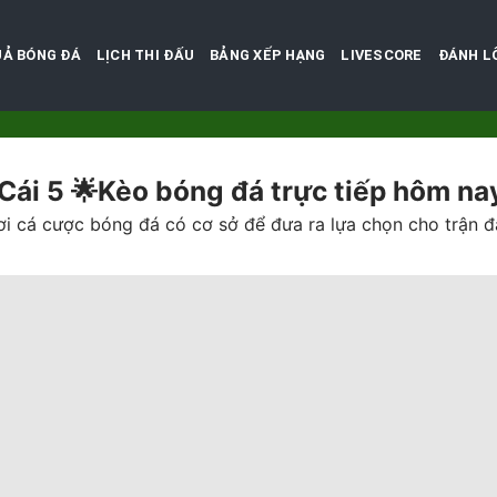
UẢ BÓNG ĐÁ
LỊCH THI ĐẤU
BẢNG XẾP HẠNG
LIVESCORE
ĐÁNH L
ái 5 🌟Kèo bóng đá trực tiếp hôm na
ơi cá cược bóng đá có cơ sở để đưa ra lựa chọn cho trận 
/08
12/08
13/08
14/08
Five88
Hai dòng kèo