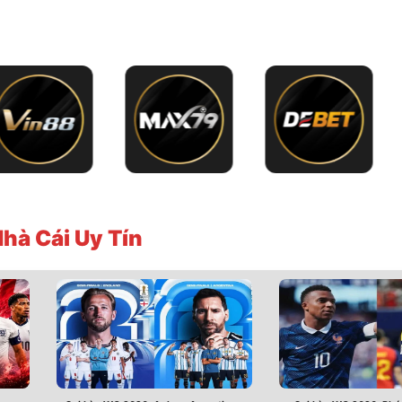
hà Cái Uy Tín